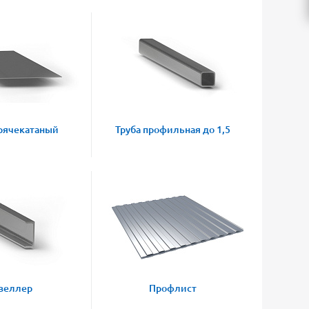
рячекатаный
Труба профильная до 1,5
веллер
Профлист