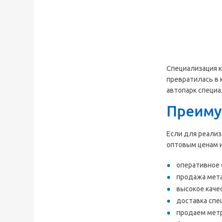
Специализация к
превратилась в 
автопарк специа
Преиму
Если для реализ
оптовым ценам и
оперативное 
продажа мета
высокое каче
доставка спе
продаем метр