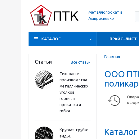
Металлопрокат в
Амвросиевке
КАТАЛОГ
ПРАЙС-ЛИСТ
Главная
Статьи
Все статьи
ООО ПТК
Технология
производства
поликар
металлических
уголков:
Опера
горячая
оформ
прокатка и
гибка
Каталог
Круглая труба:
виды,