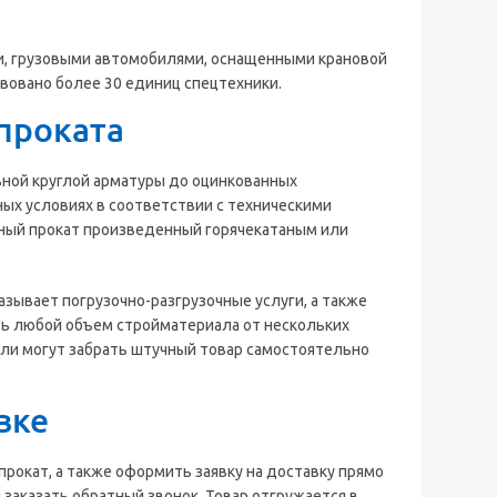
, грузовыми автомобилями, оснащенными крановой
твовано более 30 единиц спецтехники.
проката
льной круглой арматуры до оцинкованных
ых условиях в соответствии с техническими
нный прокат произведенный горячекатаным или
зывает погрузочно-разгрузочные услуги, а также
ть любой объем стройматериала от нескольких
ели могут забрать штучный товар самостоятельно
вке
рокат, а также оформить заявку на доставку прямо
 заказать обратный звонок. Товар отгружается в