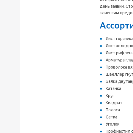
день заявки. Ст
клиентам предо
Ассорт
Лист горячек
Лист холодн
Лист рифлен
Арматура гла
Проволока вя
Швеллер гну
Балка двутав
Катанка
Круг
Квадрат
Полоса
Сетка
Уголок
Профнастил 