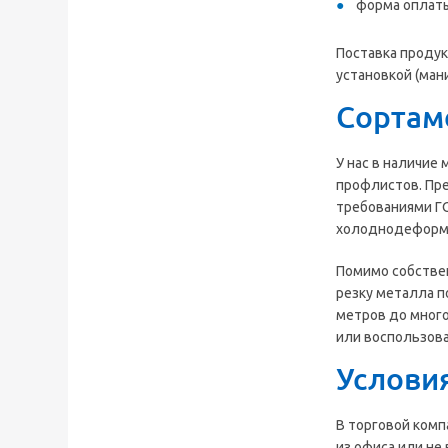
форма оплаты
Поставка проду
установкой (ман
Сортам
У нас в наличие
профлистов. Пре
требованиями ГО
холоднодеформ
Помимо собствен
резку металла п
метров до много
или воспользова
Услови
В торговой комп
из офиса или не