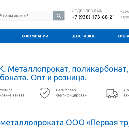
ОТДЕЛ ПРОДАЖ
Рабо
+7 (938) 173-68-21
с 8:0
О КОМПАНИИ
ДОСТАВКА
ОПЛА
. Металлопрокат, поликарбонат,
боната. Опт и розница.
тивное
Весь товар
До
ление заказа
сертифицирован
за
 металлопроката ООО «Первая тр