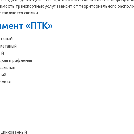
оимость транспортных услуг зависит от территориального располо
ставляются скидки.
имент «ПТК»
атаный
окатаный
ый
дкая и рифленая
зальная
тый
ровая
оцинкованный