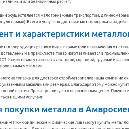
: наличный или безналичный расчет.
кции осуществляется малотоннажным транспортом, длинномерами
ипуляторами). Всего в услуге по доставке металлопроката задейс
ент и характеристики металло
 металлопродукция разного вида, параметров и назначения от ста
дставленный в прайс-листе товар изготавливается в промышленн
СТ. Клиенты могут заказать листовой, сортовой, трубный и фасо
ированным методами.
ного автопарка для доставки стройматериалов наша компании ока
о указанными заказчиками размерам. Благодаря этому можно купи
тонной партии. Прокат реализуется по розничным ценам. Покупат
ться нашими услугами.
я покупки металла в Амвросие
ании «ПТК» юридические и физические лица могут купить металлоп
 выходя из дома. Для этого достаточно позвонить по телефону или