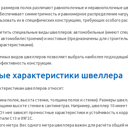
 размеров полок различают равнополочные и неравнополочные шв
обеспечивает симметричность и равномерное распределение нагру
ьзовать их в специфических конструкциях, требующих особого рас
метить специальные виды швеллеров: автомобильные (имеют спе
в автомобилестроении) и мостовые (предназначены для строител
рактеристиками).
ичных видов швеллеров позволяет выбрать наиболее подходящий 
ффективность конструкции.
ые характеристики швеллера
ктеристикам швеллеров относят:
ина полок, высота стенки, толщина полок и стенки). Размеры шве
щими высоте стенки в сантиметрах. Например, швеллер 10 имеет 
 От неё зависят прочностные характеристики и устойчивость к кор
тали Ст3 и 09Г2С.
ого метра. Вес одного метра швеллера важен для расчёта общей м