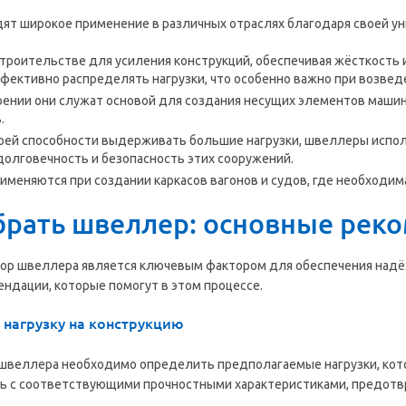
т широкое применение в различных отраслях благодаря своей ун
строительстве для усиления конструкций, обеспечивая жёсткость 
фективно распределять нагрузки, что особенно важно при возве
ении они служат основой для создания несущих элементов машин 
.
оей способности выдерживать большие нагрузки, швеллеры испол
долговечность и безопасность этих сооружений.
меняются при создании каркасов вагонов и судов, где необходима
брать швеллер: основные рек
ор швеллера является ключевым фактором для обеспечения надёж
ндации, которые помогут в этом процессе.
 нагрузку на конструкцию
швеллера необходимо определить предполагаемые нагрузки, кото
ь с соответствующими прочностными характеристиками, предотв