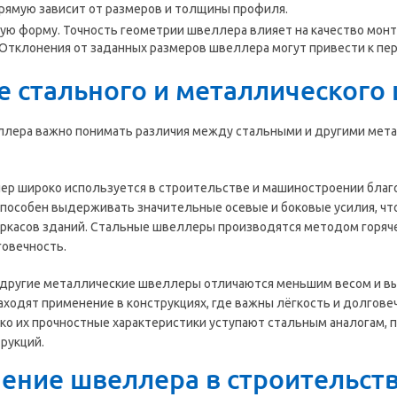
рямую зависит от размеров и толщины профиля.
ую форму. Точность геометрии швеллера влияет на качество монт
 Отклонения от заданных размеров швеллера могут привести к п
е стального и металлического
ллера важно понимать различия между стальными и другими мета
р широко используется в строительстве и машиностроении благо
 способен выдерживать значительные осевые и боковые усилия, ч
аркасов зданий. Стальные швеллеры производятся методом горяч
говечность.
другие металлические швеллеры отличаются меньшим весом и выс
аходят применение в конструкциях, где важны лёгкость и долгов
ко их прочностные характеристики уступают стальным аналогам, 
рукций.
ение швеллера в строительст