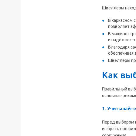
Швеллеры находя
В каркасном 
позволяет эф
В машиностро
и надёжность
Благодаря св
обеспечивая 
Швеллеры при
Как вы
Правильный выб
основные рекоме
1. Учитывайте
Перед выбором 
выбрать профил
сооружения.