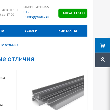
НАПИШИТЕ НАМ
таем пн - пт
PTK-
НАШ WHATSAPP
0 до 17:00
SHOP@yandex.ru
ТА
УСЛУГИ
КОНТАКТЫ
ные отличия
ые отличия
рим
м,