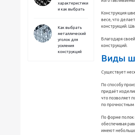
изготавливаемый
характеристики
и как выбрать
Конструкция шв
весе, что делае
конструкций. Шв
Как выбрать
металлический
Благодаря своей
уголок для
конструкций.
усиления
конструкций
Виды ш
Существует неск
По способу прои
придаёт изделию
что позволяет п
по прочностным 
По форме полок 
обеспечивая рав
имеют небольшой