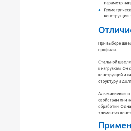
параметр нап
Геометрическ
конструкции.
Отличи
При выборе шве
профили.
Стальной швелле
к нагрузкам. Он
конструкций и к
структуру и дол
Алюминиевые и 
свойствам они н
обработки. Одна
элементах конст
Примен