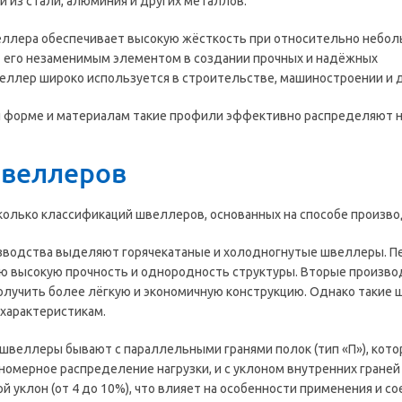
 из стали, алюминия и других металлов.
еллера обеспечивает высокую жёсткость при относительно небо
т его незаменимым элементом в создании прочных и надёжных
еллер широко используется в строительстве, машиностроении и 
 форме и материалам такие профили эффективно распределяют на
веллеров
олько классификаций швеллеров, основанных на способе производ
зводства выделяют горячекатаные и холодногнутые швеллеры. Пе
 высокую прочность и однородность структуры. Вторые производя
олучить более лёгкую и экономичную конструкцию. Однако такие 
характеристикам.
швеллеры бывают с параллельными гранями полок (тип «П»), кот
номерное распределение нагрузки, и с уклоном внутренних граней 
 уклон (от 4 до 10%), что влияет на особенности применения и с