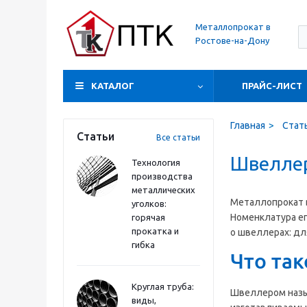
Металлопрокат в
Ростове-на-Дону
КАТАЛОГ
ПРАЙС-ЛИСТ
Главная
Стат
Статьи
Все статьи
Швеллер
Технология
производства
металлических
Металлопрокат в
уголков:
Номенклатура ег
горячая
прокатка и
о швеллерах: дл
гибка
Что так
Круглая труба:
Швеллером назы
виды,