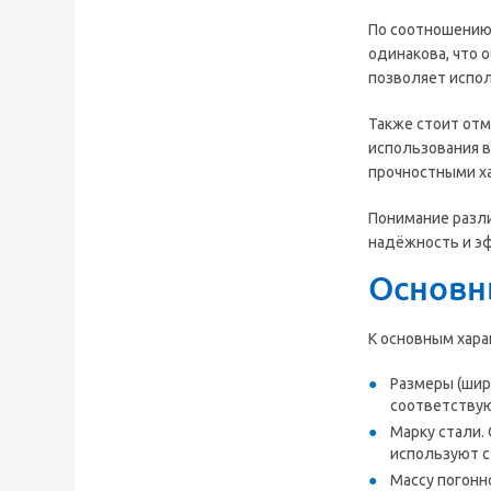
По соотношению
одинакова, что 
позволяет испол
Также стоит от
использования 
прочностными ха
Понимание разл
надёжность и э
Основн
К основным хара
Размеры (шир
соответствую
Марку стали.
используют с
Массу погонн