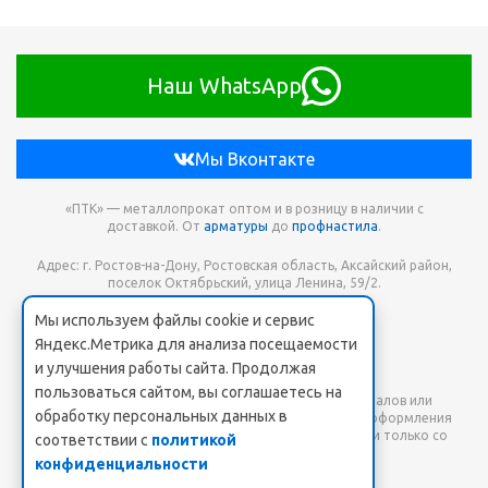
Наш WhatsApp
Мы Вконтакте
«ПТК» — металлопрокат оптом и в розницу в наличии с
доставкой. От
арматуры
до
профнастила
.
Адрес: г. Ростов-на-Дону, Ростовская область, Аксайский район,
поселок Октябрьский, улица Ленина, 59/2.
Мы используем файлы cookie и сервис
Телефон для заказа: +7 938 173-68-21
Яндекс.Метрика для анализа посещаемости
Онлайн заявка: PTK-SHOP@yandex.ru
и улучшения работы сайта. Продолжая
пользоваться сайтом, вы соглашаетесь на
Любое использование либо копирование материалов или
обработку персональных данных в
подборки материалов сайта, элементов дизайна и оформления
допускается лишь с разрешения правообладателя и только со
соответствии с
политикой
ссылкой на источник: www.pt-k.ru.
конфиденциальности