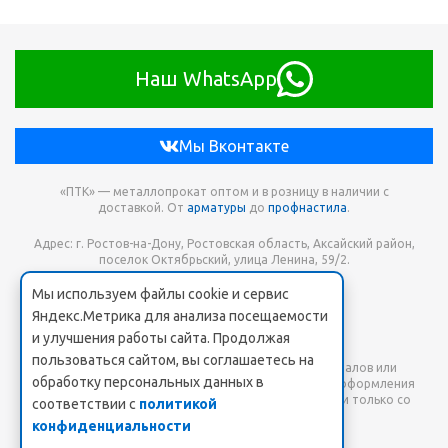
Наш WhatsApp
Мы Вконтакте
«ПТК» — металлопрокат оптом и в розницу в наличии с
доставкой. От
арматуры
до
профнастила
.
Адрес: г. Ростов-на-Дону, Ростовская область, Аксайский район,
поселок Октябрьский, улица Ленина, 59/2.
Мы используем файлы cookie и сервис
Телефон для заказа: +7 938 173-68-21
Яндекс.Метрика для анализа посещаемости
Онлайн заявка: PTK-SHOP@yandex.ru
и улучшения работы сайта. Продолжая
пользоваться сайтом, вы соглашаетесь на
Любое использование либо копирование материалов или
обработку персональных данных в
подборки материалов сайта, элементов дизайна и оформления
допускается лишь с разрешения правообладателя и только со
соответствии с
политикой
ссылкой на источник: www.pt-k.ru.
конфиденциальности