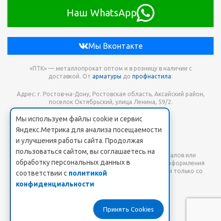
Наш WhatsApp
Мы Вконтакте
«ПТК» — металлопрокат оптом и в розницу в наличии с
доставкой. От
арматуры
до
профнастила
.
Адрес: г. Ростов-на-Дону, Ростовская область, Аксайский район,
поселок Октябрьский, улица Ленина, 59/2.
Мы используем файлы cookie и сервис
Телефон для заказа: +7 938 173-68-21
Яндекс.Метрика для анализа посещаемости
Онлайн заявка: PTK-SHOP@yandex.ru
и улучшения работы сайта. Продолжая
пользоваться сайтом, вы соглашаетесь на
Любое использование либо копирование материалов или
обработку персональных данных в
подборки материалов сайта, элементов дизайна и оформления
допускается лишь с разрешения правообладателя и только со
соответствии с
политикой
ссылкой на источник: www.pt-k.ru.
конфиденциальности
Пользовательское соглашение
Принять Cookies