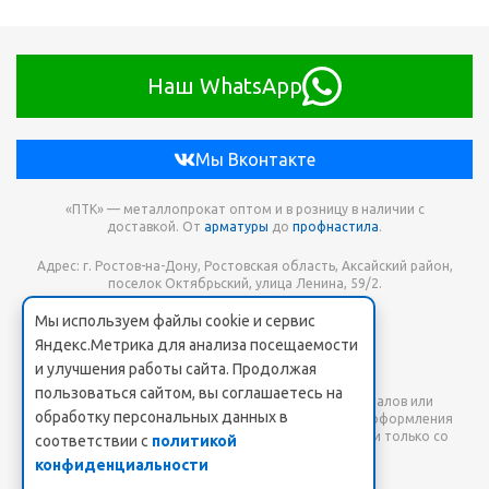
Наш WhatsApp
Мы Вконтакте
«ПТК» — металлопрокат оптом и в розницу в наличии с
доставкой. От
арматуры
до
профнастила
.
Адрес: г. Ростов-на-Дону, Ростовская область, Аксайский район,
поселок Октябрьский, улица Ленина, 59/2.
Мы используем файлы cookie и сервис
Телефон для заказа: +7 938 173-68-21
Яндекс.Метрика для анализа посещаемости
Онлайн заявка: PTK-SHOP@yandex.ru
и улучшения работы сайта. Продолжая
пользоваться сайтом, вы соглашаетесь на
Любое использование либо копирование материалов или
обработку персональных данных в
подборки материалов сайта, элементов дизайна и оформления
допускается лишь с разрешения правообладателя и только со
соответствии с
политикой
ссылкой на источник: www.pt-k.ru.
конфиденциальности