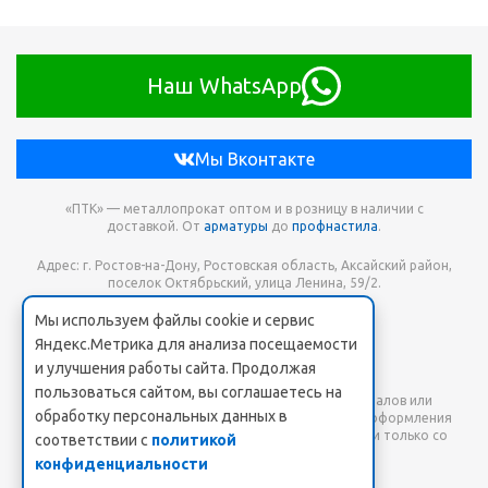
Наш WhatsApp
Мы Вконтакте
«ПТК» — металлопрокат оптом и в розницу в наличии с
доставкой. От
арматуры
до
профнастила
.
Адрес: г. Ростов-на-Дону, Ростовская область, Аксайский район,
поселок Октябрьский, улица Ленина, 59/2.
Мы используем файлы cookie и сервис
Телефон для заказа: +7 938 173-68-21
Яндекс.Метрика для анализа посещаемости
Онлайн заявка: PTK-SHOP@yandex.ru
и улучшения работы сайта. Продолжая
пользоваться сайтом, вы соглашаетесь на
Любое использование либо копирование материалов или
обработку персональных данных в
подборки материалов сайта, элементов дизайна и оформления
допускается лишь с разрешения правообладателя и только со
соответствии с
политикой
ссылкой на источник: www.pt-k.ru.
конфиденциальности