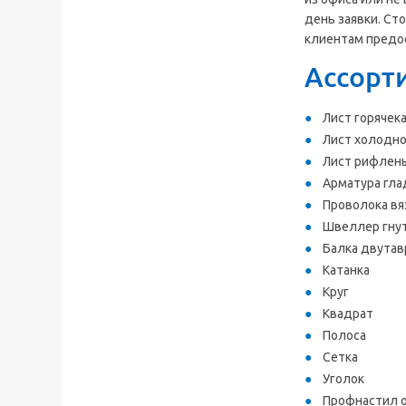
день заявки. Ст
клиентам предо
Ассорт
Лист горячек
Лист холодн
Лист рифлен
Арматура гла
Проволока вя
Швеллер гну
Балка двутав
Катанка
Круг
Квадрат
Полоса
Сетка
Уголок
Профнастил 