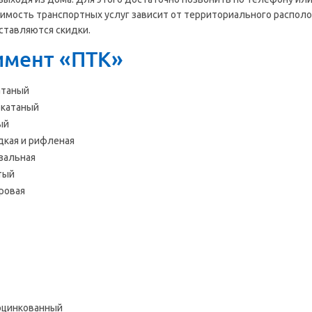
оимость транспортных услуг зависит от территориального располо
ставляются скидки.
имент «ПТК»
атаный
окатаный
ый
дкая и рифленая
зальная
тый
ровая
оцинкованный