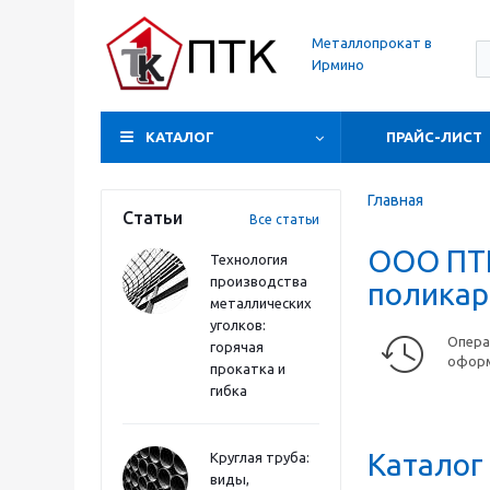
Металлопрокат в
Ирмино
КАТАЛОГ
ПРАЙС-ЛИСТ
Главная
Статьи
Все статьи
ООО ПТК
Технология
производства
поликар
металлических
уголков:
Опера
горячая
оформ
прокатка и
гибка
Каталог
Круглая труба:
виды,