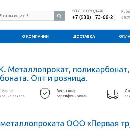
ОТДЕЛ ПРОДАЖ
Рабо
+7 (938) 173-68-21
с 8:0
О КОМПАНИИ
ДОСТАВКА
ОПЛА
. Металлопрокат, поликарбонат,
боната. Опт и розница.
тивное
Весь товар
До
ление заказа
сертифицирован
за
 металлопроката ООО «Первая тр