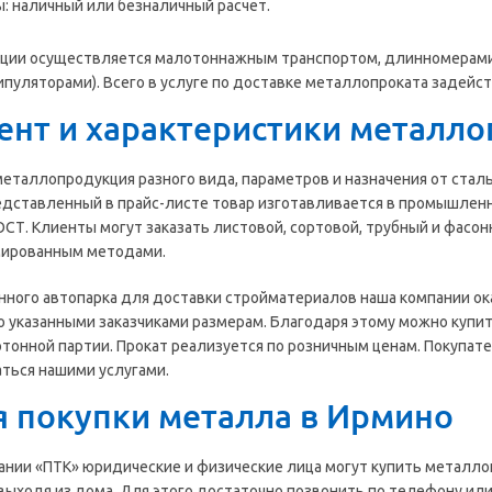
: наличный или безналичный расчет.
кции осуществляется малотоннажным транспортом, длинномерами
ипуляторами). Всего в услуге по доставке металлопроката задейс
ент и характеристики металло
 металлопродукция разного вида, параметров и назначения от ста
дставленный в прайс-листе товар изготавливается в промышленн
СТ. Клиенты могут заказать листовой, сортовой, трубный и фасо
ированным методами.
ного автопарка для доставки стройматериалов наша компании ока
о указанными заказчиками размерам. Благодаря этому можно купи
тонной партии. Прокат реализуется по розничным ценам. Покупат
ться нашими услугами.
я покупки металла в Ирмино
ании «ПТК» юридические и физические лица могут купить металлоп
 выходя из дома. Для этого достаточно позвонить по телефону или