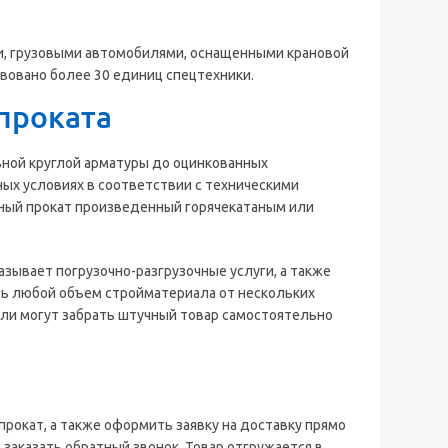
, грузовыми автомобилями, оснащенными крановой
твовано более 30 единиц спецтехники.
проката
льной круглой арматуры до оцинкованных
ых условиях в соответствии с техническими
нный прокат произведенный горячекатаным или
зывает погрузочно-разгрузочные услуги, а также
ть любой объем стройматериала от нескольких
ели могут забрать штучный товар самостоятельно
рокат, а также оформить заявку на доставку прямо
 заказать обратный звонок. Товар отгружается в