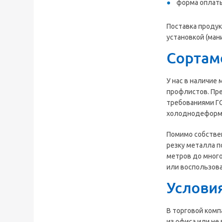
форма оплаты
Поставка проду
установкой (ман
Сортам
У нас в наличие
профлистов. Пре
требованиями ГО
холоднодеформ
Помимо собствен
резку металла п
метров до много
или воспользова
Услови
В торговой комп
из офиса или не