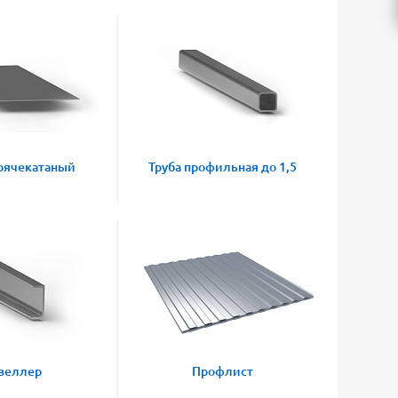
рячекатаный
Труба профильная до 1,5
веллер
Профлист