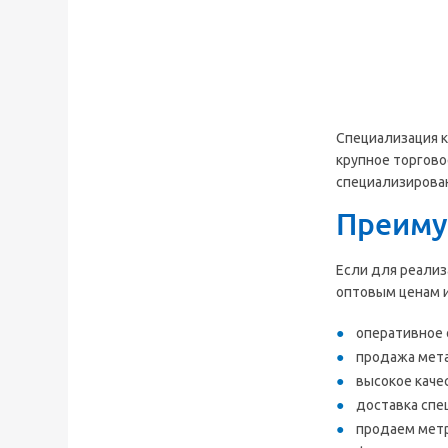
Специализация к
крупное торгово
специализирован
Преиму
Если для реализ
оптовым ценам и
оперативное 
продажа мета
высокое каче
доставка спе
продаем метр