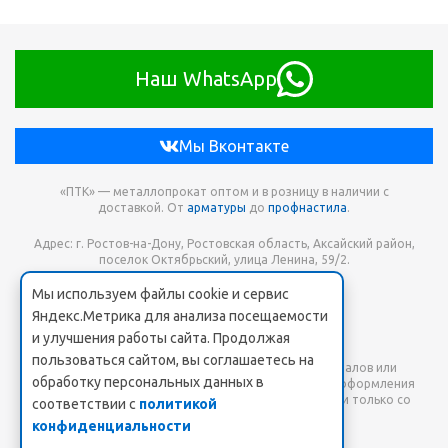
Наш WhatsApp
Мы Вконтакте
«ПТК» — металлопрокат оптом и в розницу в наличии с
доставкой. От
арматуры
до
профнастила
.
Адрес: г. Ростов-на-Дону, Ростовская область, Аксайский район,
поселок Октябрьский, улица Ленина, 59/2.
Мы используем файлы cookie и сервис
Телефон для заказа: +7 938 173-68-21
Яндекс.Метрика для анализа посещаемости
Онлайн заявка: PTK-SHOP@yandex.ru
и улучшения работы сайта. Продолжая
пользоваться сайтом, вы соглашаетесь на
Любое использование либо копирование материалов или
обработку персональных данных в
подборки материалов сайта, элементов дизайна и оформления
допускается лишь с разрешения правообладателя и только со
соответствии с
политикой
ссылкой на источник: www.pt-k.ru.
конфиденциальности