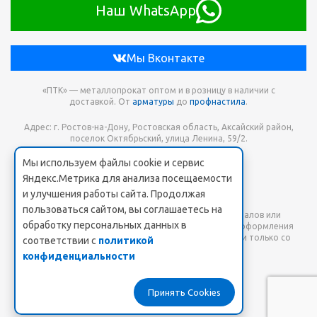
Наш WhatsApp
Мы Вконтакте
«ПТК» — металлопрокат оптом и в розницу в наличии с
доставкой. От
арматуры
до
профнастила
.
Адрес: г. Ростов-на-Дону, Ростовская область, Аксайский район,
поселок Октябрьский, улица Ленина, 59/2.
Мы используем файлы cookie и сервис
Телефон для заказа: +7 938 173-68-21
Яндекс.Метрика для анализа посещаемости
Онлайн заявка: PTK-SHOP@yandex.ru
и улучшения работы сайта. Продолжая
пользоваться сайтом, вы соглашаетесь на
Любое использование либо копирование материалов или
обработку персональных данных в
подборки материалов сайта, элементов дизайна и оформления
допускается лишь с разрешения правообладателя и только со
соответствии с
политикой
ссылкой на источник: www.pt-k.ru.
конфиденциальности
Пользовательское соглашение
Принять Cookies
2026 © ПТК