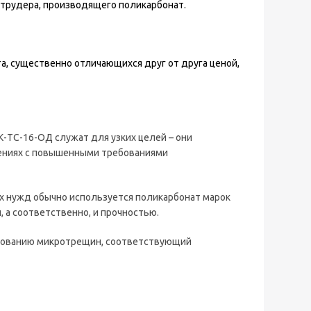
струдера, производящего поликарбонат.
, существенно отличающихся друг от друга ценой,
ПК-ТС-16-ОД служат для узких целей – они
оениях с повышенными требованиями
ых нужд обычно используется поликарбонат марок
и, а соответственно, и прочностью.
азованию микротрещин, соответствующий