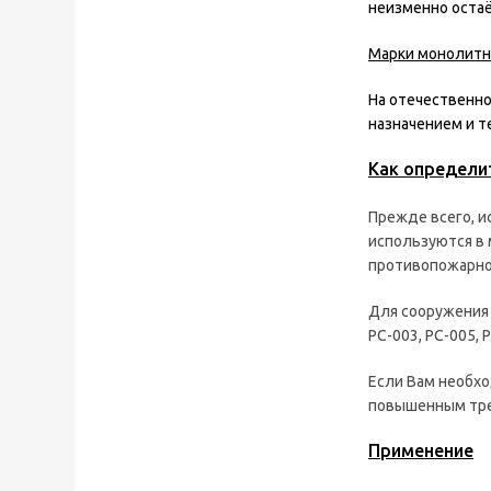
неизменно остаё
Марки монолитн
На отечественно
назначением и т
Как определи
Прежде всего, и
используются в 
противопожарно
Для сооружения 
РС-003, РС-005, 
Если Вам необх
повышенным тре
Применение