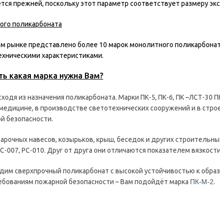
тся прежней, поскольку этот параметр соответствует размеру эк
ого поликарбоната
м рынке представлено более 10 марок монолитного поликарбоната
ехническими характеристиками.
ть какая марка нужна Вам?
сходя из назначения поликарбоната. Марки ПК-5, ПК-6, ПК –ЛСТ-30 
медицине, в производстве светотехнических сооружений и в стр
й безопасности.
арочных навесов, козырьков, крыш, беседок и других строительн
РС-007, РС-010. Друг от друга они отличаются показателем вязкост
одим сверхпрочный поликарбонат с высокой устойчивостью к обр
бованиям пожарной безопасности – Вам подойдёт марка
ПК-М-2
.