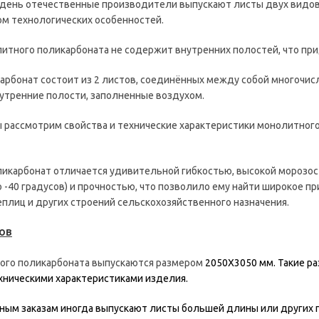
день отечественные производители выпускают листы двух видов 
м технологических особенностей.
итного поликарбоната не содержит внутренних полостей, что пр
арбонат состоит из 2 листов, соединённых между собой многочи
утренние полости, заполненные воздухом.
ы рассмотрим свойства и технические характеристики монолитного 
икарбонат отличается удивительной гибкостью, высокой морозос
 -40 градусов) и прочностью, что позволило ему найти широкое 
плиц и других строений сельскохозяйственного назначения.
ов
ого поликарбоната выпускаются размером
2050Х3050 мм. Такие р
хническими характеристиками изделия.
ым заказам иногда выпускают листы большей длины или других г