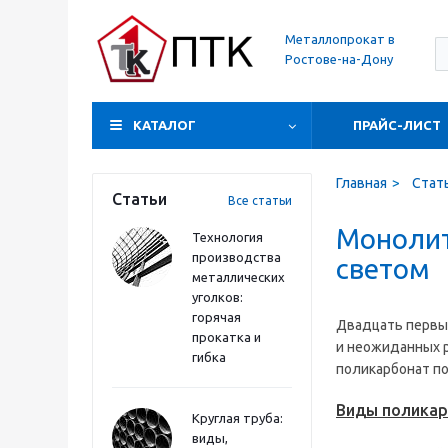
Металлопрокат в
Ростове-на-Дону
КАТАЛОГ
ПРАЙС-ЛИСТ
Главная
Стат
Статьи
Все статьи
Монолит
Технология
производства
светом
металлических
уголков:
горячая
Двадцать первый
прокатка и
и неожиданных р
гибка
поликарбонат по
Виды поликар
Круглая труба:
виды,