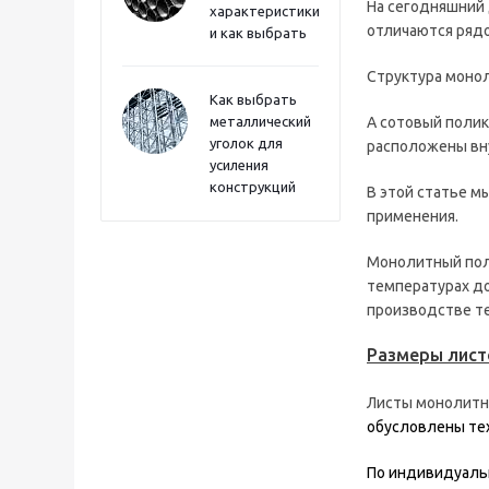
На сегодняшний 
характеристики
отличаются рядо
и как выбрать
Структура монол
Как выбрать
металлический
А сотовый полик
уголок для
расположены вн
усиления
конструкций
В этой статье м
применения.
Монолитный пол
температурах до
производстве те
Размеры лист
Листы монолитн
обусловлены те
По индивидуальн