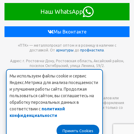
Наш WhatsApp
Мы Вконтакте
«ПТК» — металлопрокат оптом и в розницу в наличии с
доставкой. От
арматуры
до
профнастила
.
Адрес: г. Ростов-на-Дону, Ростовская область, Аксайский район,
поселок Октябрьский, улица Ленина, 59/2.
Мы используем файлы cookie и сервис
Телефон для заказа: +7 938 173-68-21
Яндекс.Метрика для анализа посещаемости
Онлайн заявка: PTK-SHOP@yandex.ru
и улучшения работы сайта. Продолжая
пользоваться сайтом, вы соглашаетесь на
Любое использование либо копирование материалов или
обработку персональных данных в
подборки материалов сайта, элементов дизайна и оформления
допускается лишь с разрешения правообладателя и только со
соответствии с
политикой
ссылкой на источник: www.pt-k.ru.
конфиденциальности
Пользовательское соглашение
Принять Cookies