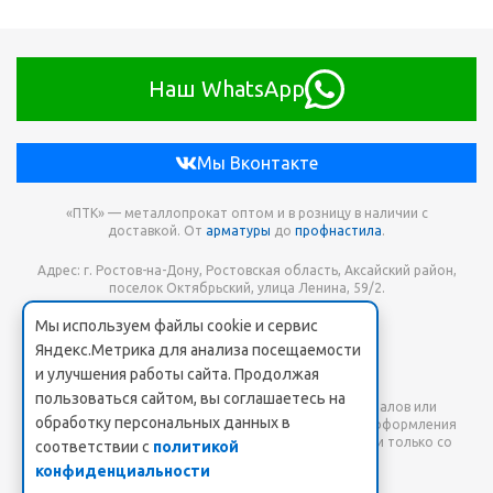
Наш WhatsApp
Мы Вконтакте
«ПТК» — металлопрокат оптом и в розницу в наличии с
доставкой. От
арматуры
до
профнастила
.
Адрес: г. Ростов-на-Дону, Ростовская область, Аксайский район,
поселок Октябрьский, улица Ленина, 59/2.
Мы используем файлы cookie и сервис
Телефон для заказа: +7 938 173-68-21
Яндекс.Метрика для анализа посещаемости
Онлайн заявка: PTK-SHOP@yandex.ru
и улучшения работы сайта. Продолжая
пользоваться сайтом, вы соглашаетесь на
Любое использование либо копирование материалов или
обработку персональных данных в
подборки материалов сайта, элементов дизайна и оформления
допускается лишь с разрешения правообладателя и только со
соответствии с
политикой
ссылкой на источник: www.pt-k.ru.
конфиденциальности